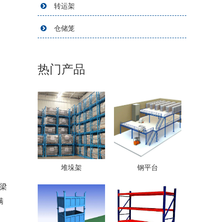
转运架
仓储笼
热门产品
堆垛架
钢平台
梁
满