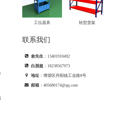
零
工位器具
轻型货架
联系我们
俞先生
：13401910492
白朋超
：18238567973
负
地址
：博望区丹阳镇工业路8号
邮箱
：405680174@qq.com
储