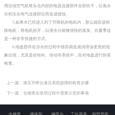
用压缩空气机将头仓内部的电器连接部件全部吹干，以免水
分积压在电气连接部位而造成侵蚀。
5.如果水已经进入到了升降机的电机内，那么就应该拆
除电机，将电机拆开，以便水分能够很快的蒸发。在夏季这
是一种非常快捷的方式。
6.地盘部件在涉水的过程中很容易造成润滑油变质的现
象出现，尤其是在转向、传动等系统中，应对地盘进行拆装
检查。
上一篇：液压升降台液压系统故障的检查步骤
下一篇：仓储笼在使用过程中需要注意的事项
仓储笼
堆垛架
钢平台
工位器具
轻型货架