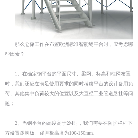
那么仓储工作在布置欧洲标准智能钢平台时，应考虑哪
些因素？
1、在确定钢平台的平面尺寸、梁网、标高和柱网布置
时，我们还应在满足使用要求的同时考虑平台的设计
备用负
荷、其他集中负荷较大的位置以及大直径工业管道悬挂等问
题；
2、当钢平台的高度高于2M时，我们需要在防护栏杆下
方设置踢脚板。踢脚板高度为100-150mm。