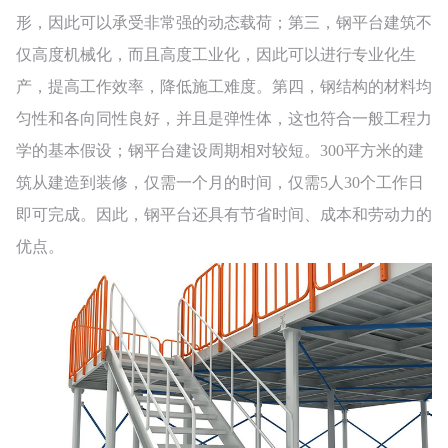
形，因此可以承受非常强的动态载荷；
第三，钢平台建筑不
仅高度机械化，而且高度工业化，因此可以进行专业化生
产，提高工作效率，降低施工难度。
第四，钢结构的材料均
匀性和各向同性良好，并且是弹性体，这也符合一般工程力
学的基本假设；
钢平台建设周期相对较短。300平方米的建
筑从建造到装修，仅需一个月的时间，仅需5人30个工作日
即可完成。
因此，钢平台还具有节省时间、成本和劳动力的
优点。