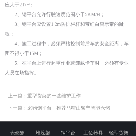
应大于2T/㎡;
2、钢平台允许行驶速度范围小于5KM/H；
3、钢平台应设置1.2m防护栏杆和带红白警示带的趾
板；
4、施工过程中，必须严格控制前后车的安全距离，车
距不得小于15M；
5、在平台上进行起重作业或卸载卡车时，必须有专业
人员在场指挥。
上一篇：重型货架的一些维护工作
下一篇：采购钢平台，推荐马鞍山聚宁智能仓储
仓储笼
堆垛架
钢平台
工位器具
轻型货架